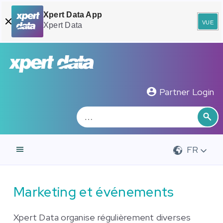
Xpert Data App
vue
Xpert Data
Zoeken
Rec
Partner Login
FR
Marketing et événements
Xpert Data organise régulièrement diverses