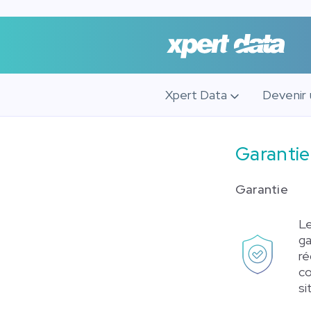
Xpert Data
Devenir 
Garanti
Garantie
Le
ga
ré
co
si