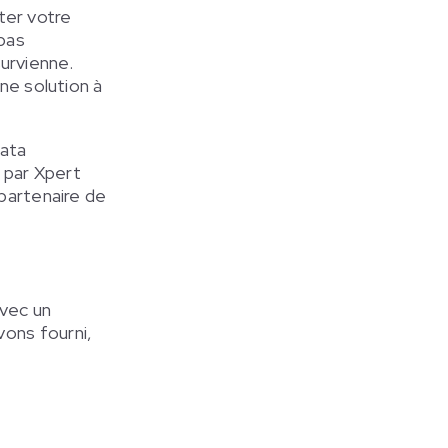
ter votre
pas
survienne.
ne solution à
Data
 par Xpert
 partenaire de
avec un
ons fourni,